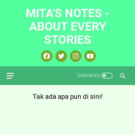
MITA'S NOTES -
ABOUT EVERY
STORIES
Tak ada apa pun di sini!