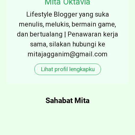
Mita Oktavia
i
n
Lifestyle Blogger yang suka
v
t
menulis, melukis, bermain game,
i
u
dan bertualang | Penawaran kerja
n
k
sama, silakan hubungi ke
g
B
mitajagganim@gmail.com
d
e
a
l
Lihat profil lengkapku
n
a
H
j
i
a
Sahabat Mita
d
r
u
L
p
e