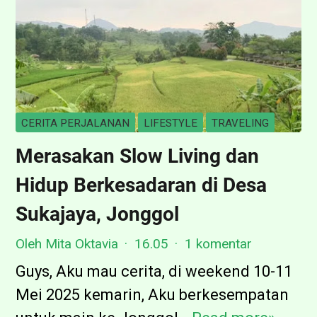
a
s
B
a
l
i
CERITA PERJALANAN
LIFESTYLE
TRAVELING
k
Merasakan Slow Living dan
T
Hidup Berkesadaran di Desa
a
h
Sukajaya, Jonggol
u
Oleh Mita Oktavia
16.05
1 komentar
n
Guys, Aku mau cerita, di weekend 10-11
2
Mei 2025 kemarin, Aku berkesempatan
0