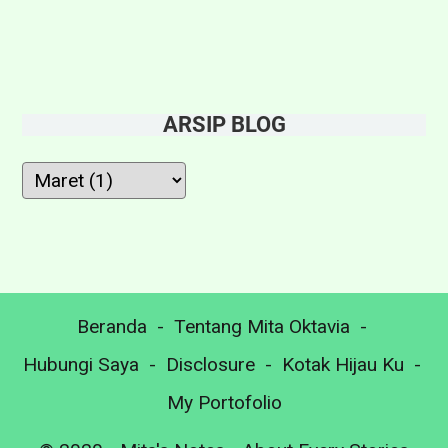
B
b
e
i
r
h
k
I
ARSIP BLOG
e
k
s
h
a
l
d
a
a
s
r
d
Beranda
Tentang Mita Oktavia
a
a
n
Hubungi Saya
Disclosure
Kotak Hijau Ku
l
d
My Portofolio
a
i
m