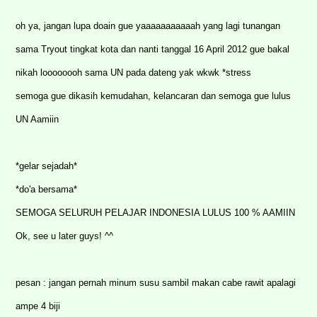
oh ya, jangan lupa doain gue yaaaaaaaaaaah yang lagi tunangan
sama Tryout tingkat kota dan nanti tanggal 16 April 2012 gue bakal
nikah loooooooh sama UN pada dateng yak wkwk *stress
semoga gue dikasih kemudahan, kelancaran dan semoga gue lulus
UN Aamiin
*gelar sejadah*
*do'a bersama*
SEMOGA SELURUH PELAJAR INDONESIA LULUS 100 % AAMIIN
Ok, see u later guys! ^^
pesan : jangan pernah minum susu sambil makan cabe rawit apalagi
ampe 4 biji