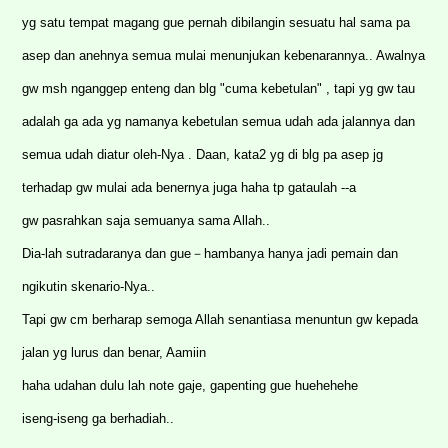
yg satu tempat magang gue pernah dibilangin sesuatu hal sama pa
asep dan anehnya semua mulai menunjukan kebenarannya.. Awalnya
gw msh nganggep enteng dan blg "cuma kebetulan" , tapi yg gw tau
adalah ga ada yg namanya kebetulan semua udah ada jalannya dan
semua udah diatur oleh-Nya . Daan, kata2 yg di blg pa asep jg
terhadap gw mulai ada benernya juga haha tp gataulah --a
gw pasrahkan saja semuanya sama Allah..
Dia-lah sutradaranya dan gue－hambanya hanya jadi pemain dan
ngikutin skenario-Nya..
Tapi gw cm berharap semoga Allah senantiasa menuntun gw kepada
jalan yg lurus dan benar, Aamiin
haha udahan dulu lah note gaje, gapenting gue huehehehe
iseng-iseng ga berhadiah..