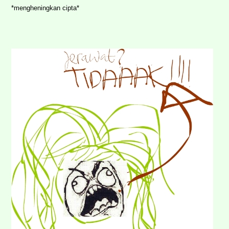
*mengheningkan cipta*