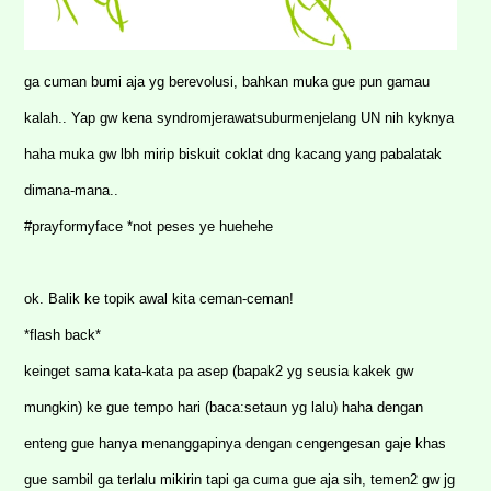
ga cuman bumi aja yg berevolusi, bahkan muka gue pun gamau
kalah.. Yap gw kena syndromjerawatsuburmenjelang UN nih kyknya
haha muka gw lbh mirip biskuit coklat dng kacang yang pabalatak
dimana-mana..
#prayformyface *not peses ye huehehe
ok. Balik ke topik awal kita ceman-ceman!
*flash back*
keinget sama kata-kata pa asep (bapak2 yg seusia kakek gw
mungkin) ke gue tempo hari (baca:setaun yg lalu) haha dengan
enteng gue hanya menanggapinya dengan cengengesan gaje khas
gue sambil ga terlalu mikirin tapi ga cuma gue aja sih, temen2 gw jg