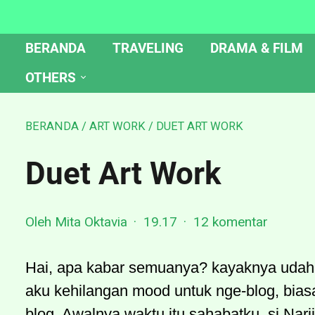
BERANDA
TRAVELING
DRAMA & FILM
OTHERS
BERANDA
/
ART WORK
/
DUET ART WORK
Duet Art Work
Oleh Mita Oktavia
19.17
12 komentar
Hai, apa kabar semuanya? kayaknya udah 
aku kehilangan mood untuk nge-blog, bias
blog. Awalnya waktu itu sahabatku, si Narj