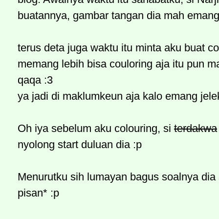
buatannya, gambar tangan dia mah eman
terus deta juga waktu itu minta aku buat co
memang lebih bisa couloring aja itu pun ma
qaqa :3
ya jadi di maklumkeun aja kalo emang jel
Oh iya sebelum aku colouring, si
terdakwa
nyolong start duluan dia :p
Menurutku sih lumayan bagus soalnya dia s
pisan* :p