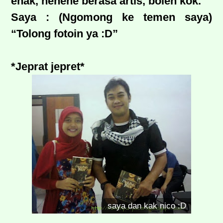
enak, hehehe berasa artis, boleh kok.”
Saya : (Ngomong ke temen saya)
“Tolong fotoin ya :D”
*Jeprat jepret*
saya dan kak nico :D