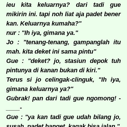
ieu kita keluarnya? dari tadi gue
mikirin ini. tapi noh liat aja padet bener
kan. Keluarnya kumaha?"
nur : "Ih iya, gimana ya."
Jo : "tenang-tenang, gampanglah itu
mah. kita deket ini sama pintu"
Gue : "deket? jo, stasiun depok tuh
pintunya di kanan bukan di kiri."
Terus si jo celingak-clinguk, "Ih iya,
gimana keluarnya ya?"
Gubrak! pan dari tadi gue ngomong! -
____-
Gue : "ya kan tadi gue udah bilang jo,
susah, padet banget, kagak bisa jalan."