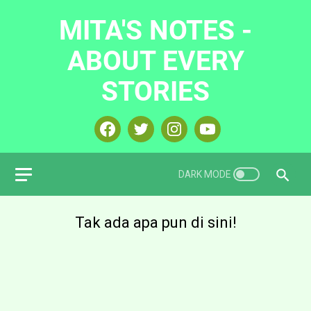
MITA'S NOTES -
ABOUT EVERY
STORIES
Tak ada apa pun di sini!