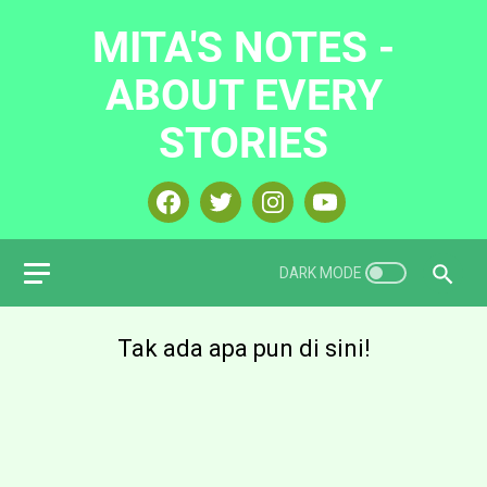
MITA'S NOTES -
ABOUT EVERY
STORIES
Tak ada apa pun di sini!