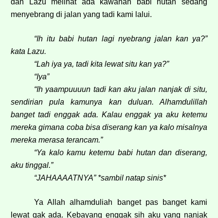
dan Lazu melihat ada kawanan babi hutan sedang
menyebrang di jalan yang tadi kami lalui.
“Ih itu babi hutan lagi nyebrang jalan kan ya?”
kata Lazu.
“Lah iya ya, tadi kita lewat situ kan ya?”
“Iya”
“Ih yaampuuuun tadi kan aku jalan nanjak di situ,
sendirian pula kamunya kan duluan. Alhamdulillah
banget tadi enggak ada. Kalau enggak ya aku ketemu
mereka gimana coba bisa diserang kan ya kalo misalnya
mereka merasa terancam.”
“Ya kalo kamu ketemu babi hutan dan diserang,
aku tinggal.”
“JAHAAAATNYA” *sambil natap sinis*
Ya Allah alhamduliah banget pas banget kami
lewat gak ada. Kebayang enggak sih aku yang nanjak