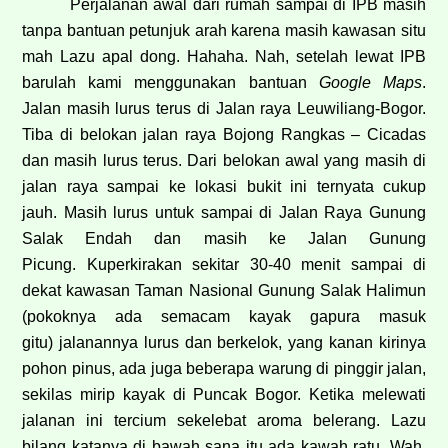
Perjalanan awal dari rumah sampai di IPB masih
tanpa bantuan petunjuk arah karena masih kawasan situ
mah Lazu apal dong. Hahaha. Nah, setelah lewat IPB
barulah kami menggunakan bantuan
Google Maps
.
Jalan masih lurus terus di Jalan raya Leuwiliang-Bogor.
Tiba di belokan jalan raya Bojong Rangkas – Cicadas
dan masih lurus terus. Dari belokan awal yang masih di
jalan raya sampai ke lokasi bukit ini ternyata cukup
jauh. Masih lurus untuk sampai di Jalan Raya Gunung
Salak Endah dan masih ke Jalan Gunung
Picung. Kuperkirakan sekitar 30-40 menit sampai di
dekat kawasan Taman Nasional Gunung Salak Halimun
(pokoknya ada semacam kayak gapura masuk
gitu) jalanannya lurus dan berkelok, yang kanan kirinya
pohon pinus, ada juga beberapa warung di pinggir jalan,
sekilas mirip kayak di Puncak Bogor. Ketika melewati
jalanan ini tercium sekelebat aroma belerang. Lazu
bilang katanya di bawah sana itu ada kawah ratu. Wah,