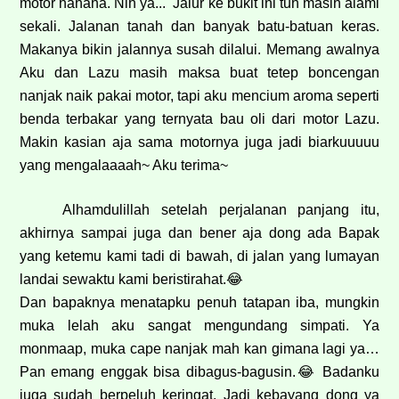
motor hahaha. Nih ya... Jalur ke bukit ini tuh masih alami
sekali. Jalanan tanah dan banyak batu-batuan keras.
Makanya bikin jalannya susah dilalui. Memang awalnya
Aku dan Lazu masih maksa buat tetep boncengan
nanjak naik pakai motor, tapi aku mencium aroma seperti
benda terbakar yang ternyata bau oli dari motor Lazu.
Makin kasian aja sama motornya juga jadi biarkuuuuu
yang mengalaaaah~ Aku terima~
Alhamdulillah setelah perjalanan panjang itu,
akhirnya sampai juga dan bener aja dong ada Bapak
yang ketemu kami tadi di bawah, di jalan yang lumayan
landai sewaktu kami beristirahat.
😂
Dan bapaknya menatapku penuh tatapan iba, mungkin
muka lelah aku sangat mengundang simpati. Ya
monmaap, muka cape nanjak mah kan gimana lagi ya…
Pan emang enggak bisa dibagus-bagusin.
😂
Badanku
juga sudah berpeluh keringat. Jadi kebayang dong ya