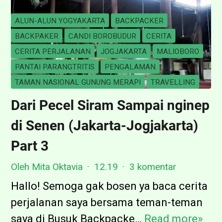
ALUN-ALUN YOGYAKARTA
BACKPACKER
BACKPAKER
CANDI BOROBUDUR
CERITA
CERITA PERJALANAN
JOGJAKARTA
MALIOBORO
PANTAI PARANGTRITIS
PENGALAMAN
TAMAN NASIONAL GUNUNG MERAPI
TRAVELLING
Dari Pecel Siram Sampai nginep
di Senen (Jakarta-Jogjakarta)
Part 3
Oleh Mita Oktavia
12.19
3 komentar
Hallo! Semoga gak bosen ya baca cerita
perjalanan saya bersama teman-teman
saya di Busuk Backpacke…
Read more»
D