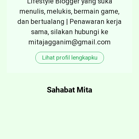
Lifestyle Blogger yang suka
S
menulis, melukis, bermain game,
a
dan bertualang | Penawaran kerja
m
sama, silakan hubungi ke
p
mitajagganim@gmail.com
a
i
Lihat profil lengkapku
n
g
i
Sahabat Mita
n
e
p
d
i