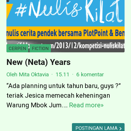
CERPEN
FICTION
New (Neta) Years
Oleh Mita Oktavia
15.11
6 komentar
“Ada planning untuk tahun baru, guys ?”
teriak Jesica memecah keheningan
Warung Mbok Jum.…
Read more»
N
e
w
POSTINGAN LAMA