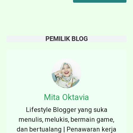
(
N
e
t
PEMILIK BLOG
a
)
Y
e
a
r
Mita Oktavia
s
Lifestyle Blogger yang suka
menulis, melukis, bermain game,
dan bertualang | Penawaran kerja