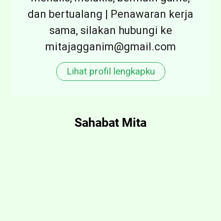
:
dan bertualang | Penawaran kerja
T
sama, silakan hubungi ke
e
mitajagganim@gmail.com
r
n
Lihat profil lengkapku
y
a
t
Sahabat Mita
a
K
a
u
B
u