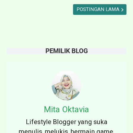
a
POSTINGAN LAMA
r
y
Z
o
PEMILIK BLOG
m
b
i
G
a
r
Mita Oktavia
e
Lifestyle Blogger yang suka
t
menulis, melukis, bermain game,