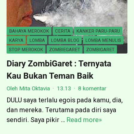
BAHAYA MEROKOK
CERITA
KANKER PARU-PARU
KARYA
LOMBA
LOMBA BLOG
LOMBA MENULIS
STOP MEROKOK
ZOMBIEGARET
ZOMBIGARET
Diary ZombiGaret : Ternyata
Kau Bukan Teman Baik
Oleh Mita Oktavia
13.13
8 komentar
DULU saya terlalu egois pada kamu, dia,
dan mereka. Terutama pada diri saya
sendiri. Saya pikir …
Read more»
D
i