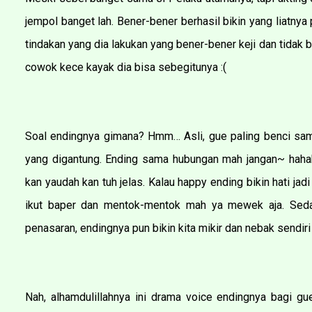
jempol banget lah. Bener-bener berhasil bikin yang liatn
tindakan yang dia lakukan yang bener-bener keji dan tidak b
cowok kece kayak dia bisa sebegitunya :(
Soal endingnya gimana? Hmm… Asli, gue paling benci sama
yang digantung. Ending sama hubungan mah jangan~ haha
kan yaudah kan tuh jelas. Kalau happy ending bikin hati ja
ikut baper dan mentok-mentok mah ya mewek aja. Sedan
penasaran, endingnya pun bikin kita mikir dan nebak sendiri
Nah, alhamdulillahnya ini drama voice endingnya bagi 