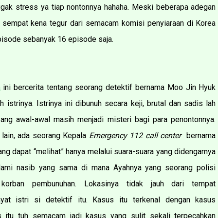
gak stress ya tiap nontonnya hahaha. Meski beberapa adegan
ma sempat kena tegur dari semacam komisi penyiaraan di Korea
episode sebanyak 16 episode saja.
a
ini bercerita tentang seorang detektif bernama Moo Jin Hyuk
h istrinya. Istrinya ini dibunuh secara keji, brutal dan sadis lah
ang awal-awal masih menjadi misteri bagi para penontonnya.
 lain, ada seorang Kepala
Emergency 112 call center
bernama
g dapat “melihat” hanya melalui suara-suara yang didengarnya
lami nasib yang sama di mana Ayahnya yang seorang polisi
i korban pembunuhan. Lokasinya tidak jauh dari tempat
at istri si detektif itu. Kasus itu terkenal dengan kasus
 itu tuh semacam jadi kasus yang sulit sekali terpecahkan