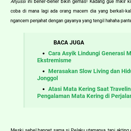
Ahjussi
ini bener-bener bikin gemas! Kadang gue mikir k
coba di mana lagi ada orang macem dia yang berkali-kal
ngancem penjahat dengan gayanya yang tengil hahaha pantes 
BACA JUGA
Cara Asyik Lindungi Generasi Mu
Ekstremisme
Merasakan Slow Living dan Hid
Jonggol
Atasi Mata Kering Saat Traveli
Pengalaman Mata Kering di Perjala
Meski sebel banget sama si Pelaku utamanya, tapi akting 