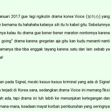
anuari 2017 gue lagi ngikutin drama korea Voice (
보이스
) yang
v bernama itu hahahaha katanya sih itu tv kabel gitu. Sebelumnya
anya kalau itu drama gue bener-bener maraton nontonnya karena
 going” drama karena gregetan aja gitu kan kudu menanti-nanti
ramanya tiba-tiba enggak tayang karena satu dan lain sebab ya
a!
dari pada Signal, meski kasus-kasus kriminal yang ada di Signal
 terjadi di Korea sana, sedangkan drama Voice ini memang fiksi
ah ada, tapi drama ini tuh lebih ke menunjukan ketegangan dan
di mana-mana, keadaan mayat korban pembunuhan yang seringnya