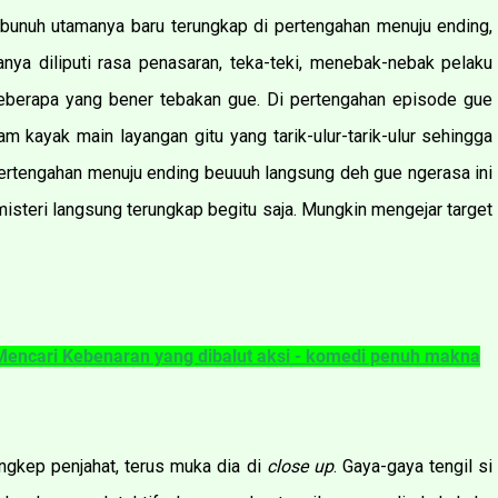
bunuh utamanya baru terungkap di pertengahan menuju ending,
ya diliputi rasa penasaran, teka-teki, menebak-nebak pelaku
beberapa yang bener tebakan gue. Di pertengahan episode gue
m kayak main layangan gitu yang tarik-ulur-tarik-ulur sehingga
rtengahan menuju ending beuuuh langsung deh gue ngerasa ini
isteri langsung terungkap begitu saja. Mungkin mengejar target
 Mencari Kebenaran yang dibalut aksi - komedi penuh makna
ngkep penjahat, terus muka dia di
close up
. Gaya-gaya tengil si