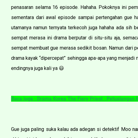
penasaran selama 16 episode. Hahaha. Pokoknya ini pem
sementara dari awal episode sampai pertengahan gue han
utamanya namun ternyata terkecoh juga hahaha ada sih 
sempat merasa ini drama berputar di situ-situ aja, semaca
sempat membuat gue merasa sedikit bosan. Namun dari pe
drama kayak “dipercepat” sehingga apa-apa yang menjadi m
endingnya juga kali ya
😃
Baca juga : Drama Korea The Fiery Priest : Petualangan
Gue juga paling suka kalau ada adegan si detektif Moo na