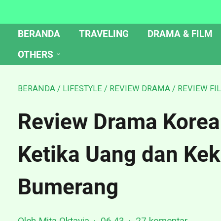
BERANDA
TRAVELING
DRAMA & FILM
OTHERS
BERANDA
/
LIFESTYLE
/
REVIEW DRAMA
/
REVIEW FI
Review Drama Korea
Ketika Uang dan Kek
Bumerang
Oleh Mita Oktavia
06.43
27 komentar