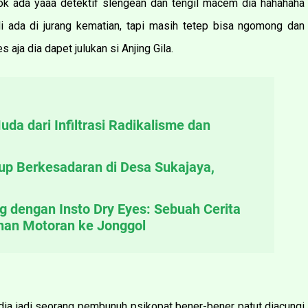
ok ada yaaa detektif slengean dan tengil macem dia hahahaha
i ada di jurang kematian, tapi masih tetep bisa ngomong dan
aja dia dapet julukan si Anjing Gila.
da dari Infiltrasi Radikalisme dan
up Berkesadaran di Desa Sukajaya,
ng dengan Insto Dry Eyes: Sebuah Cerita
nan Motoran ke Jonggol
dia jadi seorang pembunuh psikopat bener-bener patut diacungi