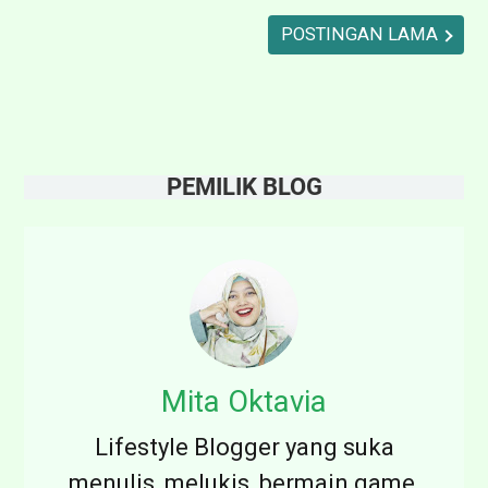
r
POSTINGAN LAMA
a
h
u
K
PEMILIK BLOG
e
r
t
a
s
V
Mita Oktavia
S
Lifestyle Blogger yang suka
M
menulis, melukis, bermain game,