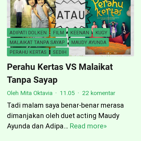
ADIPATI DOLKEN
FILM
KEENAN
KUGY
MALAIKAT TANPA SAYAP
MAUDY AYUNDA
PERAHU KERTAS
SEDIH
Perahu Kertas VS Malaikat
Tanpa Sayap
Oleh Mita Oktavia
11.05
22 komentar
Tadi malam saya benar-benar merasa
dimanjakan oleh duet acting Maudy
Ayunda dan Adipa…
Read more»
P
e