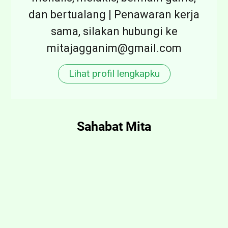
a
dan bertualang | Penawaran kerja
l
sama, silakan hubungi ke
a
mitajagganim@gmail.com
i
k
Lihat profil lengkapku
a
t
T
Sahabat Mita
a
n
p
a
S
a