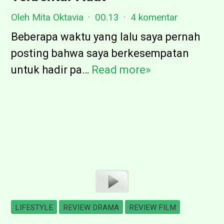
,
t
Oleh Mita Oktavia
00.13
4 komentar
d
i
o
Beberapa waktu yang lalu saya pernah
2
n
posting bahwa saya berkesempatan
D
g
untuk hadir pa…
Read more»
T
u
!
e
n
:
n
i
D
g
a
g
1
e
C
l
i
a
n
m
t
LIFESTYLE
REVIEW DRAMA
REVIEW FILM
n