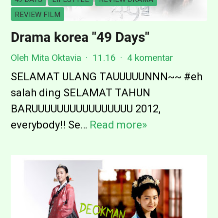
W
e
REVIEW FILM
i
a
Drama korea "49 Days"
j
y
c
Oleh Mita Oktavia
11.16
4 komentar
a
k
n
SELAMAT ULANG TAUUUUUNNN~~ #eh
:
g
salah ding SELAMAT TAHUN
K
j
BARUUUUUUUUUUUUUUUU 2012,
i
u
everybody!! Se…
Read more»
D
s
g
r
a
a
a
h
k
m
C
e
a
i
c
k
n