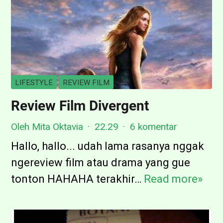
LIFESTYLE
REVIEW FILM
Review Film Divergent
Oleh Mita Oktavia
22.29
6 komentar
Hallo, hallo... udah lama rasanya nggak
ngereview film atau drama yang gue
tonton HAHAHA terakhir…
Read more»
R
e
v