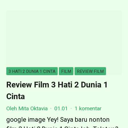
s
n
i
t
k
!
N
o
n
t
3 HATI 2 DUNIA 1 CINTA
FILM
REVIEW FILM
o
Review Film 3 Hati 2 Dunia 1
n
Cinta
T
h
Oleh Mita Oktavia
01.01
1 komentar
e
google image Yey! Saya baru nonton
R