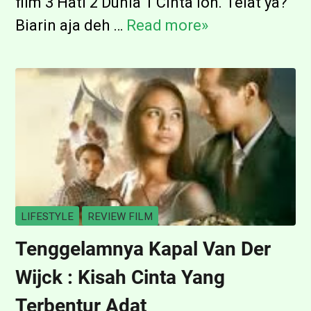
film 3 Hati 2 Dunia 1 Cinta loh. Telat ya?
a
Biarin aja deh …
Read more»
R
i
e
d
v
2
i
:
e
B
w
e
F
r
i
a
l
LIFESTYLE
REVIEW FILM
n
m
Tenggelamnya Kapal Van Der
d
3
a
Wijck : Kisah Cinta Yang
H
l
a
Terbentur Adat