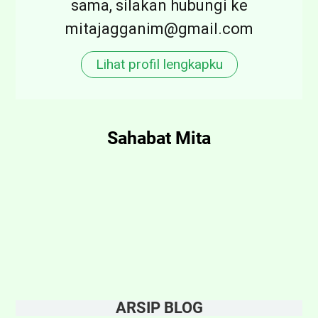
sama, silakan hubungi ke
N
mitajagganim@gmail.com
G
-
Lihat profil lengkapku
Y
I
?
Sahabat Mita
ARSIP BLOG