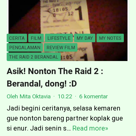
i
e
w
F
CERITA
FILM
LIFESTYLE
MY DAY
MY NOTES
i
PENGALAMAN
REVIEW FILM
l
THE RAID 2 BERANDAL
m
Asik! Nonton The Raid 2 :
D
Berandal, dong! :D
i
v
Oleh Mita Oktavia
10.22
6 komentar
e
Jadi begini ceritanya, selasa kemaren
r
gue nonton bareng partner koplak gue
g
si enur. Jadi senin s…
Read more»
A
e