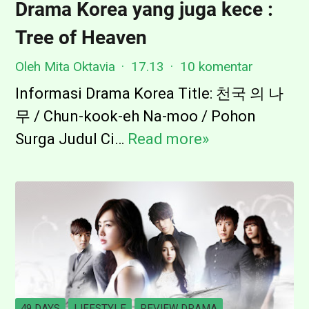
a
Drama Korea yang juga kece :
y
Tree of Heaven
a
K
Oleh Mita Oktavia
17.13
10 komentar
a
Informasi Drama Korea Title: 천국 의 나
p
무 / Chun-kook-eh Na-moo / Pohon
a
Surga Judul Ci…
Read more»
D
l
r
V
a
a
m
n
a
D
K
e
o
r
r
49 DAYS
LIFESTYLE
REVIEW DRAMA