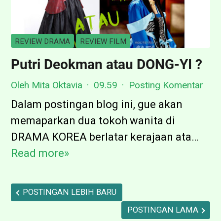
e
o
t
:
r
a
T
e
Y
REVIEW DRAMA
REVIEW FILM
r
a
a
Putri Deokman atau DONG-YI ?
e
"
n
e
Oleh Mita Oktavia
09.59
Posting Komentar
4
g
o
9
Dalam postingan blog ini, gue akan
T
f
D
memaparkan dua tokoh wanita di
e
H
a
DRAMA KOREA berlatar kerajaan ata…
r
e
y
Read more»
P
b
a
s
u
e
v
"
t
n
POSTINGAN LEBIH BARU
e
r
t
POSTINGAN LAMA
n
i