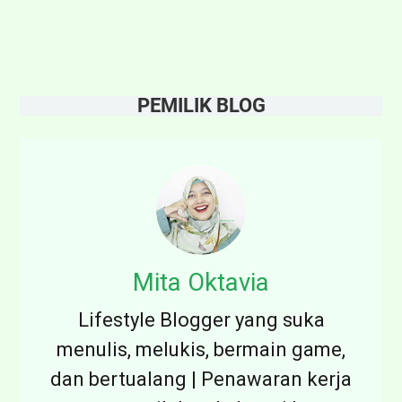
u
D
r
e
A
o
d
PEMILIK BLOG
k
a
m
t
a
n
a
t
Mita Oktavia
a
Lifestyle Blogger yang suka
u
menulis, melukis, bermain game,
D
dan bertualang | Penawaran kerja
O