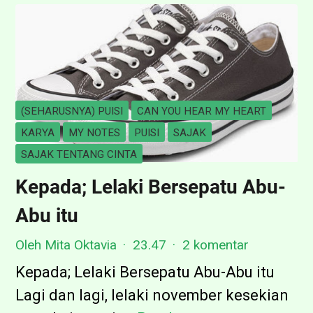
j
e
b
a
k
(SEHARUSNYA) PUISI
CAN YOU HEAR MY HEART
K
KARYA
MY NOTES
PUISI
SAJAK
e
SAJAK TENTANG CINTA
l
Kepada; Lelaki Bersepatu Abu-
a
Abu itu
b
u
Oleh Mita Oktavia
23.47
2 komentar
Kepada; Lelaki Bersepatu Abu-Abu itu
Lagi dan lagi, lelaki november kesekian