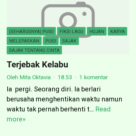
(SEHARUSNYA) PUISI
FIKSI LAGU
HUJAN
KARYA
MELEPASKAN
PUISI
SAJAK
SAJAK TENTANG CINTA
Terjebak Kelabu
Oleh Mita Oktavia
18.53
1 komentar
Ia pergi. Seorang diri. Ia berlari
berusaha menghentikan waktu namun
waktu tak pernah berhenti t…
Read
T
more»
e
r