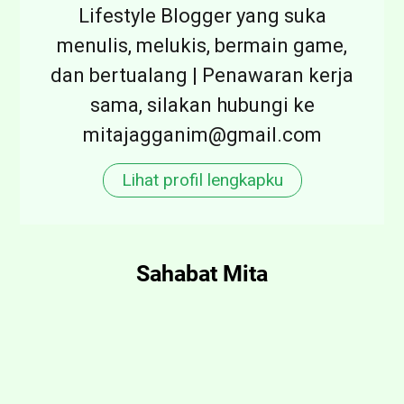
Lifestyle Blogger yang suka
e
menulis, melukis, bermain game,
r
dan bertualang | Penawaran kerja
s
sama, silakan hubungi ke
e
mitajagganim@gmail.com
p
a
Lihat profil lengkapku
t
u
A
Sahabat Mita
b
u
-
A