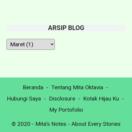
b
u
i
ARSIP BLOG
t
u
Beranda
Tentang Mita Oktavia
Hubungi Saya
Disclosure
Kotak Hijau Ku
My Portofolio
© 2020 -
Mita's Notes - About Every Stories