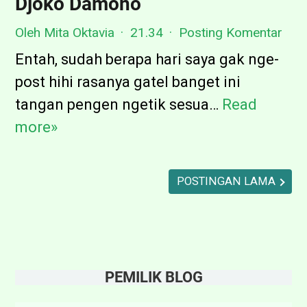
Djoko Damono
i
b
n
Oleh Mita Oktavia
21.34
Posting Komentar
u
g
Entah, sudah berapa hari saya gak nge-
i
g
post hihi rasanya gatel banget ini
t
a
tangan pengen ngetik sesua…
Read
S
u
h
more»
a
S
s
e
t
POSTINGAN LAMA
b
r
e
a
n
w
t
a
PEMILIK BLOG
a
n
r