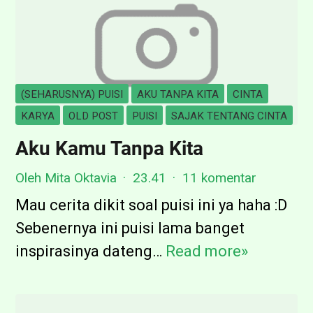
(SEHARUSNYA) PUISI
AKU TANPA KITA
CINTA
KARYA
OLD POST
PUISI
SAJAK TENTANG CINTA
Aku Kamu Tanpa Kita
Oleh Mita Oktavia
23.41
11 komentar
Mau cerita dikit soal puisi ini ya haha :D
Sebenernya ini puisi lama banget
inspirasinya dateng…
Read more»
A
k
u