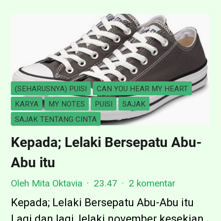
r
j
e
b
a
k
(SEHARUSNYA) PUISI
CAN YOU HEAR MY HEART
K
KARYA
MY NOTES
PUISI
SAJAK
e
SAJAK TENTANG CINTA
l
Kepada; Lelaki Bersepatu Abu-
a
Abu itu
b
u
Oleh Mita Oktavia
23.47
2 komentar
Kepada; Lelaki Bersepatu Abu-Abu itu
Lagi dan lagi, lelaki november kesekian