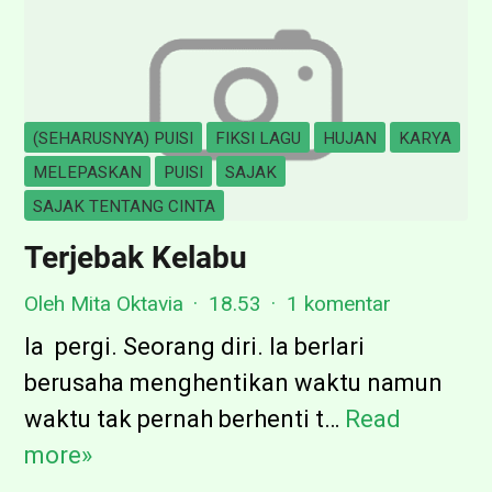
K
a
m
u
(SEHARUSNYA) PUISI
FIKSI LAGU
HUJAN
KARYA
T
MELEPASKAN
PUISI
SAJAK
a
SAJAK TENTANG CINTA
n
Terjebak Kelabu
p
Oleh Mita Oktavia
18.53
1 komentar
a
K
Ia pergi. Seorang diri. Ia berlari
i
berusaha menghentikan waktu namun
t
waktu tak pernah berhenti t…
Read
T
a
more»
e