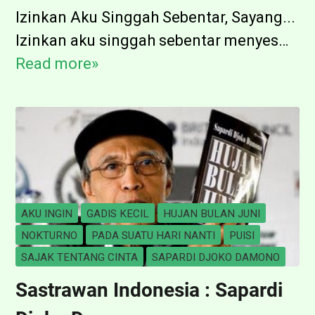
B
Izinkan Aku Singgah Sebentar, Sayang...
e
Izinkan aku singgah sebentar menyes…
r
Read more»
I
s
z
e
i
p
n
a
k
t
a
u
n
AKU INGIN
GADIS KECIL
HUJAN BULAN JUNI
A
A
NOKTURNO
PADA SUATU HARI NANTI
PUISI
b
k
SAJAK TENTANG CINTA
SAPARDI DJOKO DAMONO
u
u
Sastrawan Indonesia : Sapardi
-
S
A