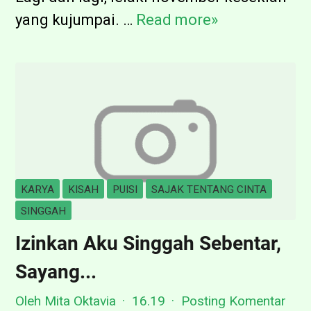
yang kujumpai. …
Read more»
K
e
p
a
d
a
;
L
KARYA
KISAH
PUISI
SAJAK TENTANG CINTA
e
SINGGAH
l
Izinkan Aku Singgah Sebentar,
a
Sayang...
k
i
Oleh Mita Oktavia
16.19
Posting Komentar