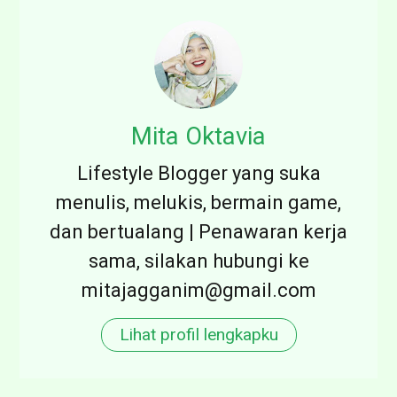
I
,
n
S
d
a
o
y
n
Mita Oktavia
a
e
n
Lifestyle Blogger yang suka
s
g
menulis, melukis, bermain game,
i
.
dan bertualang | Penawaran kerja
a
.
sama, silakan hubungi ke
:
.
mitajagganim@gmail.com
S
a
Lihat profil lengkapku
p
a