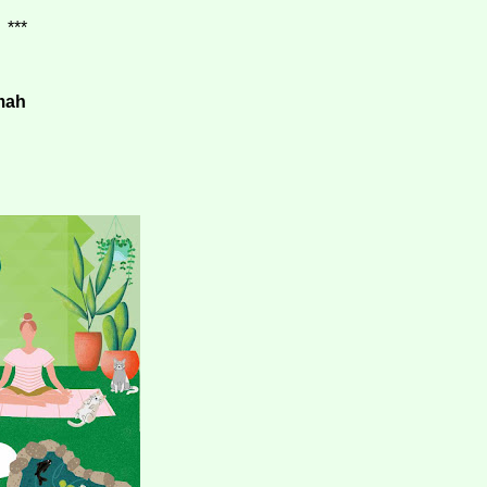
***
mah 