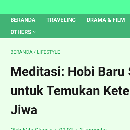
BERANDA
TRAVELING
DRAMA & FILM
OTHERS
BERANDA
/
LIFESTYLE
Meditasi: Hobi Baru
untuk Temukan Kete
Jiwa
Oleh Mita Oktavia
02.03
3 komentar