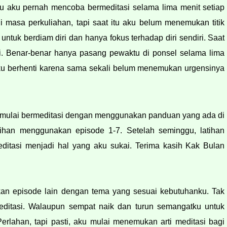
u aku pernah mencoba bermeditasi selama lima menit setiap 
 masa perkuliahan, tapi saat itu aku belum menemukan titik 
tuk berdiam diri dan hanya fokus terhadap diri sendiri. Saat 
i. Benar-benar hanya pasang pewaktu di ponsel selama lima 
u berhenti karena sama sekali belum menemukan urgensinya  
Niat dan tekad dalam diriku sudah bulat, 13 Juli 2021 aku mulai bermeditasi dengan menggunakan panduan yang ada di 
ihan menggunakan episode 1-7. Setelah seminggu, latihan 
tasi menjadi hal yang aku sukai. Terima kasih Kak Bulan 
an episode lain dengan tema yang sesuai kebutuhanku. Tak 
editasi. Walaupun sempat naik dan turun semangatku untuk 
erlahan, tapi pasti, aku mulai menemukan arti meditasi bagi 