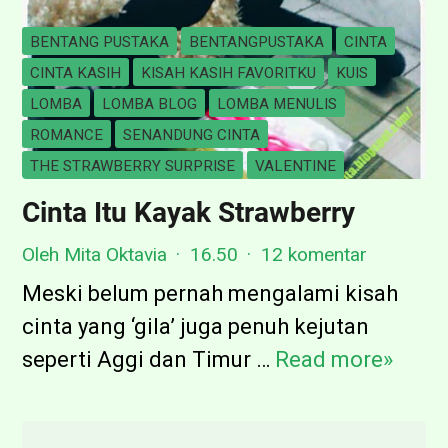
BENTANG PUSTAKA
BENTANGPUSTAKA
CINTA
CINTA KASIH
KISAH KASIH FAVORITKU
KUIS
LOMBA
LOMBA BLOG
LOMBA MENULIS
ROMANCE
SENANDUNG CINTA
THE STRAWBERRY SURPRISE
VALENTINE
Cinta Itu Kayak Strawberry
Oleh Mita Oktavia
16.50
12 komentar
Meski belum pernah mengalami kisah
cinta yang ‘gila’ juga penuh kejutan
seperti Aggi dan Timur …
Read more»
C
i
n