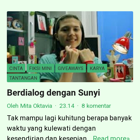
e
w
s
b
o
e
n
r
a
r
n
y
s
CINTA
FIKSI MINI
GIVEAWAYS
KARYA
i
TANTANGAN
A
Berdialog dengan Sunyi
n
Oleh Mita Oktavia
23.14
8 komentar
t
a
Tak mampu lagi kuhitung berapa banyak
r
waktu yang kulewati dengan
a
kesendirian dan kesepian…
Read more»
B