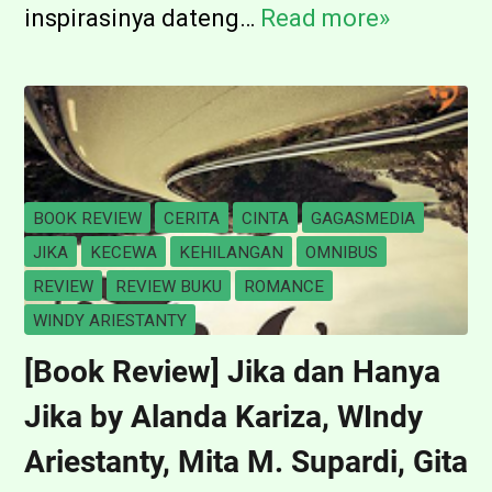
g
n
inspirasinya dateng…
Read more»
A
a
S
k
n
u
u
n
K
y
a
i
m
BOOK REVIEW
CERITA
CINTA
GAGASMEDIA
u
JIKA
KECEWA
KEHILANGAN
OMNIBUS
T
REVIEW
REVIEW BUKU
ROMANCE
a
WINDY ARIESTANTY
n
[Book Review] Jika dan Hanya
p
Jika by Alanda Kariza, WIndy
a
K
Ariestanty, Mita M. Supardi, Gita