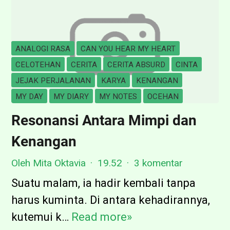
t
a
I
ANALOGI RASA
CAN YOU HEAR MY HEART
t
CELOTEHAN
CERITA
CERITA ABSURD
CINTA
u
JEJAK PERJALANAN
KARYA
KENANGAN
K
MY DAY
MY DIARY
MY NOTES
OCEHAN
a
Resonansi Antara Mimpi dan
y
Kenangan
a
k
Oleh Mita Oktavia
19.52
3 komentar
S
Suatu malam, ia hadir kembali tanpa
t
harus kuminta. Di antara kehadirannya,
r
kutemui k…
Read more»
R
a