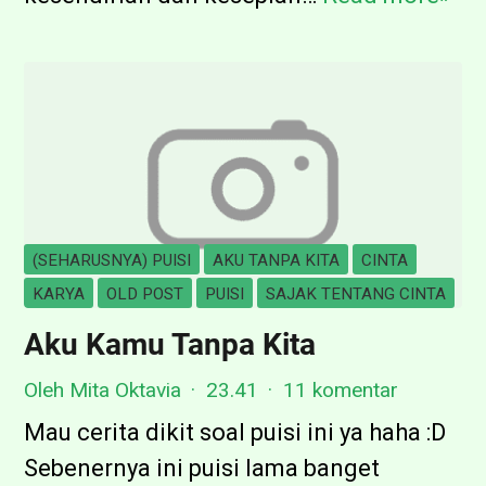
M
e
i
r
m
d
p
i
i
a
d
l
a
o
(SEHARUSNYA) PUISI
AKU TANPA KITA
CINTA
n
g
KARYA
OLD POST
PUISI
SAJAK TENTANG CINTA
K
d
Aku Kamu Tanpa Kita
e
e
n
Oleh Mita Oktavia
23.41
11 komentar
n
a
g
Mau cerita dikit soal puisi ini ya haha :D
n
a
Sebenernya ini puisi lama banget