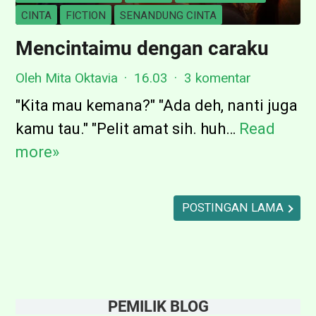
e
CINTA
FICTION
SENANDUNG CINTA
w
Mencintaimu dengan caraku
]
Oleh Mita Oktavia
16.03
3 komentar
J
i
"Kita mau kemana?" "Ada deh, nanti juga
k
kamu tau." "Pelit amat sih. huh…
Read
M
a
more»
e
d
n
a
c
POSTINGAN LAMA
n
i
H
n
a
t
n
a
PEMILIK BLOG
y