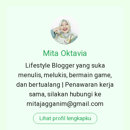
i
a
m
J
u
i
d
k
e
a
n
Mita Oktavia
b
g
Lifestyle Blogger yang suka
y
a
menulis, melukis, bermain game,
A
n
dan bertualang | Penawaran kerja
l
c
sama, silakan hubungi ke
a
a
mitajagganim@gmail.com
n
r
d
a
Lihat profil lengkapku
a
k