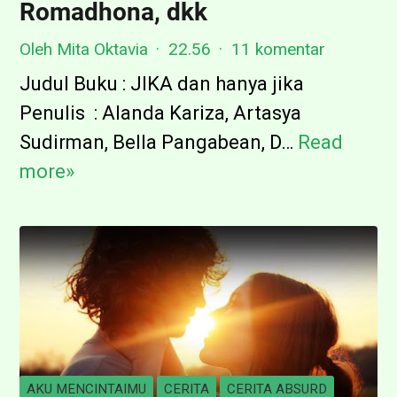
i
Romadhona, dkk
t
Oleh Mita Oktavia
22.56
11 komentar
a
Judul Buku : JIKA dan hanya jika
Penulis : Alanda Kariza, Artasya
Sudirman, Bella Pangabean, D…
Read
[
more»
B
o
o
k
R
e
v
i
AKU MENCINTAIMU
CERITA
CERITA ABSURD